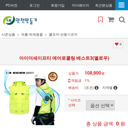
PC버전
로그인
회원가입
마이페이지
최근본상품
시즌상품
여름-하계용품
쿨조끼-선풍기조끼
0
아이더세이프티 에어로쿨링 베스트3(옐로우)
108,900
상품가
원
적립금
1%
배송비
(조건)
지역별
* 사이즈
선택
총 상품 금액
0
원