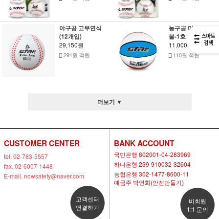
야구공 고무연식
농구공 미니 농구
(12개입)
볼-1호
29,150원
11,000원
291원 적립
110원 적립
더보기 ▼
CUSTOMER CENTER
BANK ACCOUNT
국민은행 802001-04-283969
tel. 02-783-5557
하나은행 239-910032-32604
fax. 02-6007-1448
농협은행 302-1477-8600-11
E-mail. nowsafety@naver.com
예금주 박연화(안전만들기)
고객센터
비회원
연결하기
1:1 문의