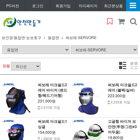
PC버전
로그인
회원가입
마이페이지
최근본상품
보안경/용접면-눈보호구
용접면
써보레-SERVORE
정렬
써보레 아크쉴드2
써보레 아크쉴드2
에어 바이저 (밴드
에어 (블랙/실버)
형/헤드기어형)
223,300원
231,000원
2,233원 적립
2,310원 적립
써보레 아크쉴드1
고글형 바이저 보
싱글
안면(투명/그린#3
어두움)
154,000원
19,800원
1,540원 적립