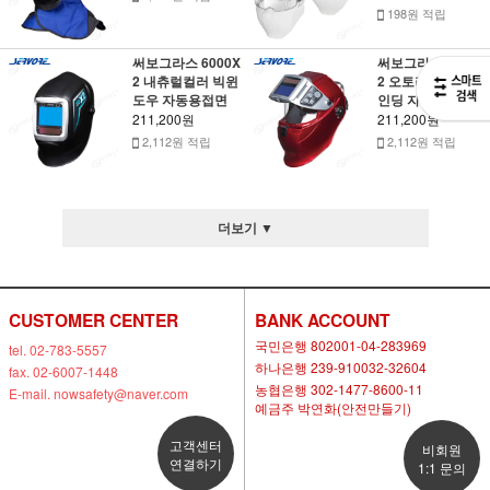
198원 적립
써보그라스 6000X
써보그라스 5000X
2 내츄럴컬러 빅윈
2 오토리프트 그라
도우 자동용접면
인딩 자동용접면
211,200원
211,200원
2,112원 적립
2,112원 적립
더보기 ▼
CUSTOMER CENTER
BANK ACCOUNT
국민은행 802001-04-283969
tel. 02-783-5557
하나은행 239-910032-32604
fax. 02-6007-1448
농협은행 302-1477-8600-11
E-mail. nowsafety@naver.com
예금주 박연화(안전만들기)
고객센터
비회원
연결하기
1:1 문의