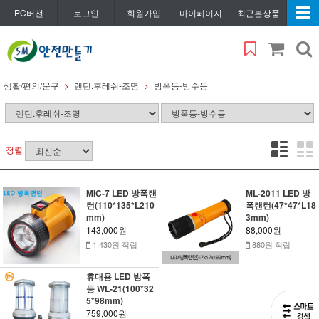
PC버전
로그인
회원가입
마이페이지
최근본상품
생활/편의/문구
렌턴.후레쉬-조명
방폭등-방수등
정렬
MIC-7 LED 방폭랜
ML-2011 LED 방
턴(110*135*L210
폭랜턴(47*47*L18
mm)
3mm)
143,000원
88,000원
1,430원 적립
880원 적립
휴대용 LED 방폭
등 WL-21(100*32
5*98mm)
759,000원