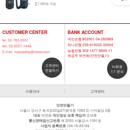
7,590원 적립
CUSTOMER CENTER
BANK ACCOUNT
국민은행 802001-04-283969
tel. 02-783-5557
하나은행 239-910032-32604
fax. 02-6007-1448
농협은행 302-1477-8600-11
E-mail. nowsafety@naver.com
예금주 박연화(안전만들기)
고객센터
비회원
연결하기
1:1 문의
이용안내
고객센터
안전만들기
서울시 강서구 화곡로20길27(화곡동 1083-2) 가자빌딩 3층
대표
박연화
개인정보 보호 책임자
조재훈
통신판매업신고번호
제 2020-서울강서-1091호
사업자 등록번호
104-16-93194