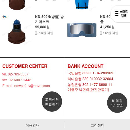
KD-509N(방염) 송
KD-603 도장용 고
기마스크
글
99,000원
41,250원
990원 적립
412원 적립
CUSTOMER CENTER
BANK ACCOUNT
국민은행 802001-04-283969
tel. 02-783-5557
하나은행 239-910032-32604
fax. 02-6007-1448
농협은행 302-1477-8600-11
E-mail. nowsafety@naver.com
예금주 박연화(안전만들기)
고객센터
비회원
연결하기
1:1 문의
이용안내
고객센터