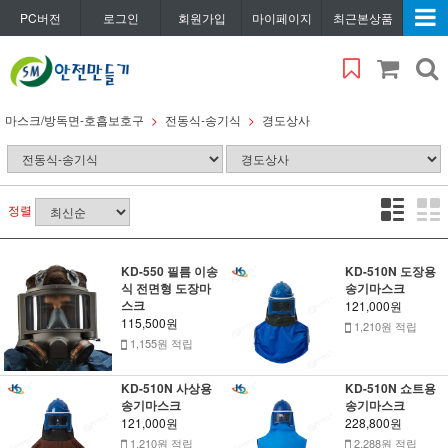
PC버전
로그인
회원가입
마이페이지
최근본상품
마스크/방독면-호흡보호구
전동식-송기식
경도상사
정렬
KD-550 필름 이송
KD-510N 도장용
식 전면형 도장마
송기마스크
스크
121,000원
115,500원
1,210원 적립
1,155원 적립
KD-510N 사상용
KD-510N 쇼트용
송기마스크
송기마스크
121,000원
228,800원
1,210원 적립
2,288원 적립