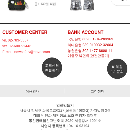
1,430원 적립
CUSTOMER CENTER
BANK ACCOUNT
국민은행 802001-04-283969
tel. 02-783-5557
하나은행 239-910032-32604
fax. 02-6007-1448
농협은행 302-1477-8600-11
E-mail. nowsafety@naver.com
예금주 박연화(안전만들기)
고객센터
비회원
연결하기
1:1 문의
이용안내
고객센터
안전만들기
서울시 강서구 화곡로20길27(화곡동 1083-2) 가자빌딩 3층
대표
박연화
개인정보 보호 책임자
조재훈
통신판매업신고번호
제 2020-서울강서-1091호
사업자 등록번호
104-16-93194