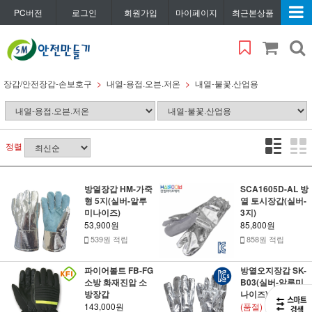
PC버전
로그인
회원가입
마이페이지
최근본상품
장갑/안전장갑-손보호구
내열-용접.오븐.저온
내열-불꽃.산업용
정렬
방열장갑 HM-가죽
SCA1605D-AL 방
형 5지(실버-알루
열 토시장갑(실버-
미나이즈)
3지)
53,900원
85,800원
539원 적립
858원 적립
파이어볼트 FB-FG
방열오지장갑 SK-
소방 화재진압 소
B03(실버-알루미
방장갑
나이즈)
143,000원
(품절)