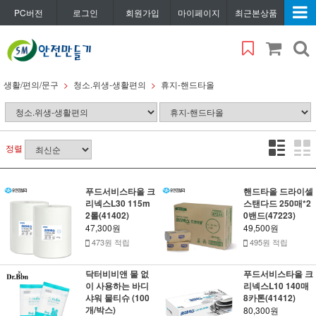
PC버전
로그인
회원가입
마이페이지
최근본상품
생활/편의/문구
청소.위생-생활편의
휴지-핸드타올
정렬
푸드서비스타올 크
핸드타올 드라이셀
리넥스L30 115m
스탠다드 250매*2
2롤(41402)
0밴드(47223)
47,300원
49,500원
473원 적립
495원 적립
닥터비비앤 물 없
푸드서비스타올 크
이 사용하는 바디
리넥스L10 140매
샤워 물티슈 (100
8카톤(41412)
개/박스)
80,300원