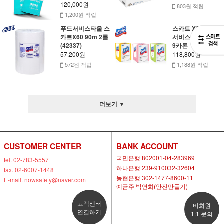
120,000원
803원 적립
1,200원 적립
푸드서비스타올 스
스카트 X80 푸드
카트X60 90m 2롤
서비스 타올 50매*
(42337)
9카톤
57,200원
118,800원
572원 적립
1,188원 적립
더보기 ▼
CUSTOMER CENTER
BANK ACCOUNT
국민은행 802001-04-283969
tel. 02-783-5557
하나은행 239-910032-32604
fax. 02-6007-1448
농협은행 302-1477-8600-11
E-mail. nowsafety@naver.com
예금주 박연화(안전만들기)
고객센터
비회원
연결하기
1:1 문의