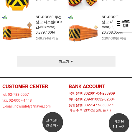
SD-CCS60 쿠션
SD-CCS100 쿠션
탱크 시스템(CC1
탱크 시스템(100k
급-60km/hr)
m/hr)
6,879,400원
20,768,000원
68,794원 적립
207,680원 적립
더보기 ▼
CUSTOMER CENTER
BANK ACCOUNT
국민은행 802001-04-283969
tel. 02-783-5557
하나은행 239-910032-32604
fax. 02-6007-1448
농협은행 302-1477-8600-11
E-mail. nowsafety@naver.com
예금주 박연화(안전만들기)
고객센터
비회원
연결하기
1:1 문의