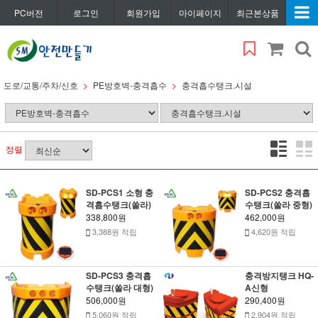
PC버전
로그인
회원가입
마이페이지
최근본상품
도로/교통/주차/신호
PE방호벽-충격흡수
충격흡수탱크.시설
정렬
SD-PCS1 소형 충
SD-PCS2 충격흡
격흡수탱크(쏠라)
수탱크(쏠라 중형)
338,800원
462,000원
3,388원 적립
4,620원 적립
SD-PCS3 충격흡
충격방지탱크 HQ-
수탱크(쏠라 대형)
A신형
506,000원
290,400원
5,060원 적립
2,904원 적립