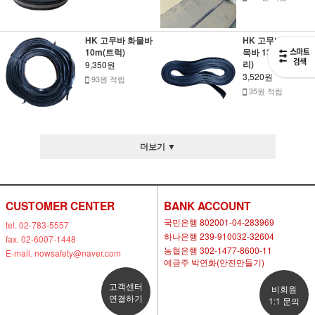
HK 고무바 화물바
HK 고무바 조경소
10m(트럭)
목바 13m(나무뿌
리)
9,350원
3,520원
93원 적립
35원 적립
더보기 ▼
CUSTOMER CENTER
BANK ACCOUNT
국민은행 802001-04-283969
tel. 02-783-5557
하나은행 239-910032-32604
fax. 02-6007-1448
농협은행 302-1477-8600-11
E-mail. nowsafety@naver.com
예금주 박연화(안전만들기)
고객센터
비회원
연결하기
1:1 문의