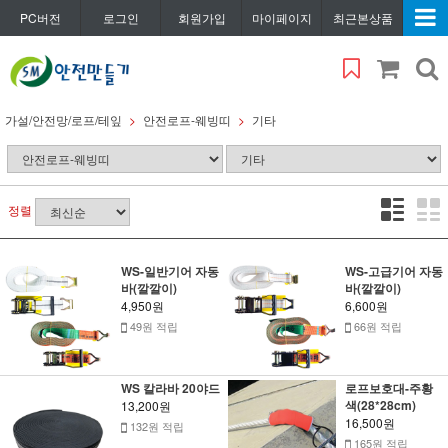
PC버전
로그인
회원가입
마이페이지
최근본상품
가설/안전망/로프/테잎
안전로프-웨빙띠
기타
정렬
WS-일반기어 자동
WS-고급기어 자동
바(깔깔이)
바(깔깔이)
4,950원
6,600원
49원 적립
66원 적립
WS 칼라바 20야드
로프보호대-주황
색(28*28cm)
13,200원
16,500원
132원 적립
165원 적립