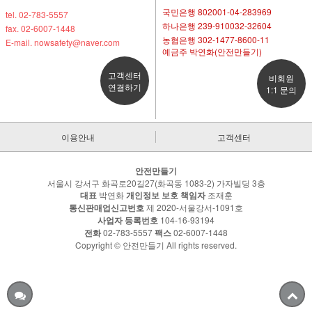
국민은행 802001-04-283969
tel. 02-783-5557
하나은행 239-910032-32604
fax. 02-6007-1448
농협은행 302-1477-8600-11
E-mail. nowsafety@naver.com
예금주 박연화(안전만들기)
고객센터
비회원
연결하기
1:1 문의
이용안내
고객센터
안전만들기
서울시 강서구 화곡로20길27(화곡동 1083-2) 가자빌딩 3층
대표
박연화
개인정보 보호 책임자
조재훈
통신판매업신고번호
제 2020-서울강서-1091호
사업자 등록번호
104-16-93194
전화
02-783-5557
팩스
02-6007-1448
Copyright © 안전만들기 All rights reserved.