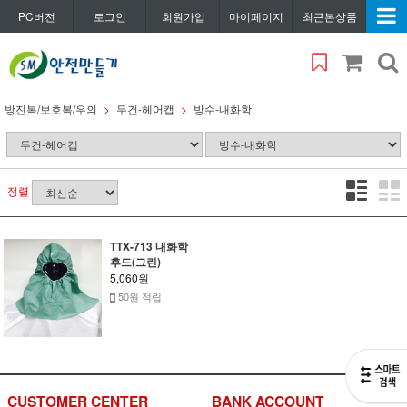
PC버전
로그인
회원가입
마이페이지
최근본상품
방진복/보호복/우의
두건-헤어캡
방수-내화학
정렬
TTX-713 내화학
후드(그린)
5,060원
50원 적립
CUSTOMER CENTER
BANK ACCOUNT