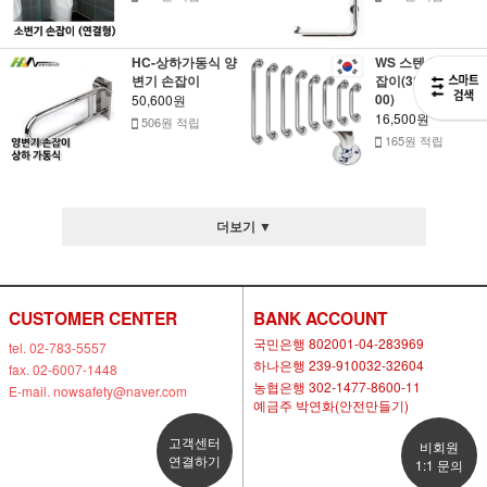
HC-상하가동식 양
WS 스텐 다용도손
변기 손잡이
잡이(32Φ*300~12
00)
50,600원
16,500원
506원 적립
165원 적립
더보기 ▼
CUSTOMER CENTER
BANK ACCOUNT
국민은행 802001-04-283969
tel. 02-783-5557
하나은행 239-910032-32604
fax. 02-6007-1448
농협은행 302-1477-8600-11
E-mail. nowsafety@naver.com
예금주 박연화(안전만들기)
고객센터
비회원
연결하기
1:1 문의