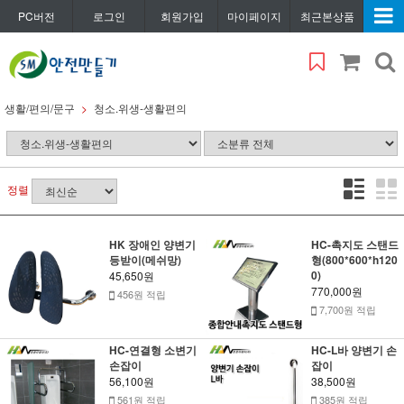
PC버전
로그인
회원가입
마이페이지
최근본상품
생활/편의/문구
청소.위생-생활편의
정렬
HK 장애인 양변기
HC-촉지도 스탠드
등받이(메쉬망)
형(800*600*h120
0)
45,650원
770,000원
456원 적립
7,700원 적립
HC-연결형 소변기
HC-L바 양변기 손
손잡이
잡이
56,100원
38,500원
561원 적립
385원 적립