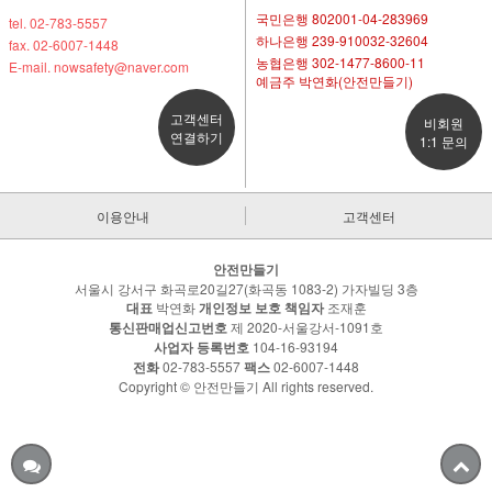
국민은행 802001-04-283969
tel. 02-783-5557
하나은행 239-910032-32604
fax. 02-6007-1448
농협은행 302-1477-8600-11
E-mail. nowsafety@naver.com
예금주 박연화(안전만들기)
고객센터
비회원
연결하기
1:1 문의
이용안내
고객센터
안전만들기
서울시 강서구 화곡로20길27(화곡동 1083-2) 가자빌딩 3층
대표
박연화
개인정보 보호 책임자
조재훈
통신판매업신고번호
제 2020-서울강서-1091호
사업자 등록번호
104-16-93194
전화
02-783-5557
팩스
02-6007-1448
Copyright © 안전만들기 All rights reserved.