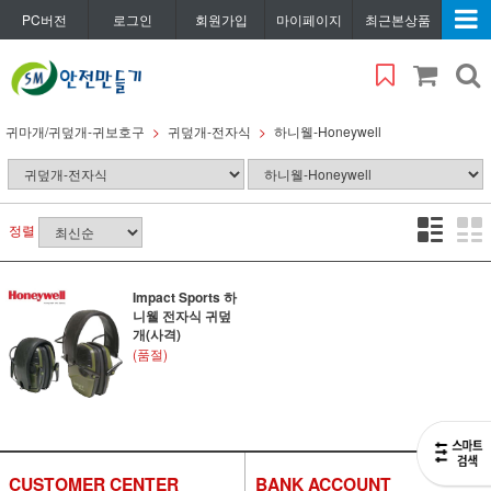
PC버전
로그인
회원가입
마이페이지
최근본상품
귀마개/귀덮개-귀보호구
귀덮개-전자식
하니웰-Honeywell
정렬
Impact Sports 하
니웰 전자식 귀덮
개(사격)
(품절)
CUSTOMER CENTER
BANK ACCOUNT