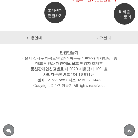
고객센터
비회원
연결하기
1:1 문의
이용안내
고객센터
안전만들기
서울시 강서구 화곡로20길27(화곡동 1083-2) 가자빌딩 3층
대표
박연화
개인정보 보호 책임자
조재훈
통신판매업신고번호
제 2020-서울강서-1091호
사업자 등록번호
104-16-93194
전화
02-783-5557
팩스
02-6007-1448
Copyright © 안전만들기 All rights reserved.