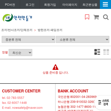
PC버전
로그인
회원가입
마이페이지
최근본상품
조끼/반사조끼/단체조끼
방한조끼-패딩조끼
정렬
상품 준비중 입니다.
CUSTOMER CENTER
BANK ACCOUNT
국민은행 802001-04-283969
tel. 02-783-5557
하나은행 239-910032-32604
fax. 02-6007-1448
농협은행 302-1477-8600-11
E-mail. nowsafety@naver.com
예금주 박연화(안전만들기)