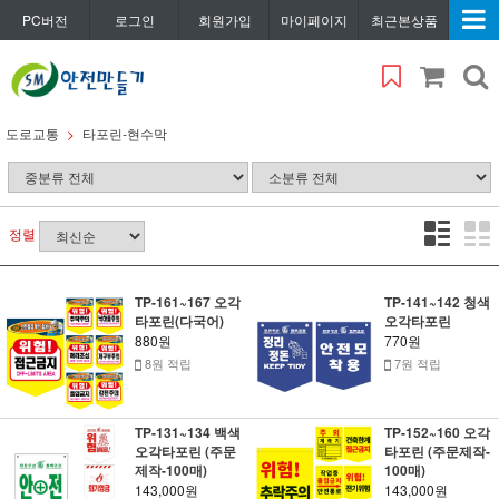
PC버전
로그인
회원가입
마이페이지
최근본상품
도로교통
타포린-현수막
정렬
TP-161~167 오각
TP-141~142 청색
타포린(다국어)
오각타포린
880원
770원
8원 적립
7원 적립
TP-131~134 백색
TP-152~160 오각
오각타포린 (주문
타포린 (주문제작-
제작-100매)
100매)
143,000원
143,000원