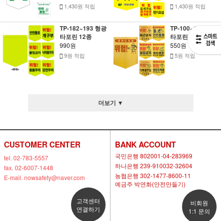
1,430원 적립
1,430원 적립
TP-182~193 형광
TP-100~114 오각
타포린 12종
타포린 15종
990원
550원
9원 적립
5원 적립
더보기 ▼
CUSTOMER CENTER
BANK ACCOUNT
국민은행 802001-04-283969
tel. 02-783-5557
하나은행 239-910032-32604
fax. 02-6007-1448
농협은행 302-1477-8600-11
E-mail. nowsafety@naver.com
예금주 박연화(안전만들기)
고객센터
비회원
연결하기
1:1 문의