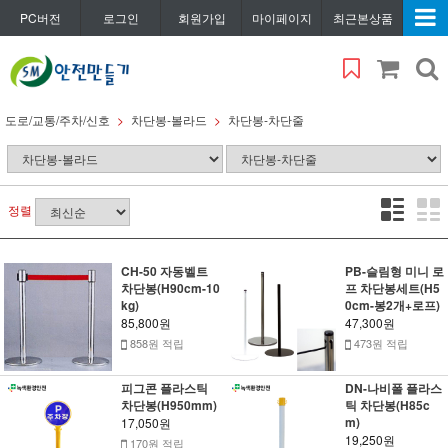
PC버전
로그인
회원가입
마이페이지
최근본상품
도로/교통/주차/신호
차단봉-볼라드
차단봉-차단줄
정렬
CH-50 자동벨트
PB-슬림형 미니 로
차단봉(H90cm-10
프 차단봉세트(H5
kg)
0cm-봉2개+로프)
85,800원
47,300원
858원 적립
473원 적립
피그콘 플라스틱
DN-나비폴 플라스
차단봉(H950mm)
틱 차단봉(H85c
m)
17,050원
19,250원
170원 적립