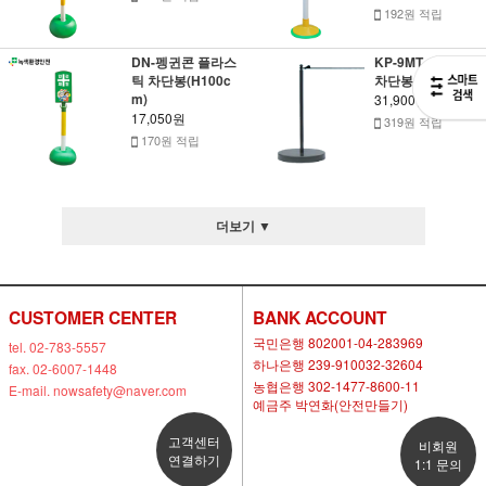
192원 적립
DN-펭귄콘 플라스
KP-9MT 스틸 미니
틱 차단봉(H100c
차단봉(H40cm)
m)
31,900원
17,050원
319원 적립
170원 적립
더보기 ▼
CUSTOMER CENTER
BANK ACCOUNT
국민은행 802001-04-283969
tel. 02-783-5557
하나은행 239-910032-32604
fax. 02-6007-1448
농협은행 302-1477-8600-11
E-mail. nowsafety@naver.com
예금주 박연화(안전만들기)
고객센터
비회원
연결하기
1:1 문의