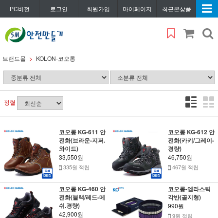
PC버전
로그인
회원가입
마이페이지
최근본상품
브랜드몰
KOLON-코오롱
정렬
코오롱 KG-611 안
코오롱 KG-612 안
전화(브라운-지퍼.
전화(카키/그레이-
와이드)
경량)
33,550원
46,750원
335원 적립
467원 적립
코오롱 KG-460 안
코오롱-엘라스틱
전화(블랙/레드-메
각반(골지형)
쉬.경량)
990원
42,900원
9원 적립