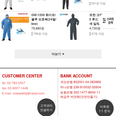
501원 적립
GW-1200 화이트/
유한 크린가드 A1
블루 보호복(24벌/
0 후드 보호복 회
box)
색 일체형
79,680원
4,730원
796원 적립
47원 적립
더보기 ▼
CUSTOMER CENTER
BANK ACCOUNT
국민은행 802001-04-283969
tel. 02-783-5557
하나은행 239-910032-32604
fax. 02-6007-1448
농협은행 302-1477-8600-11
E-mail. nowsafety@naver.com
예금주 박연화(안전만들기)
고객센터
비회원
연결하기
1:1 문의