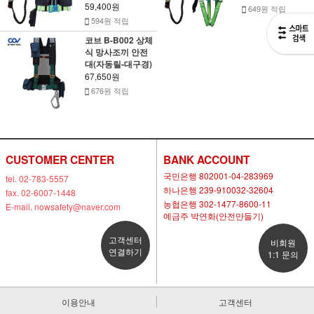
59,400원
649원 적립
594원 적립
코브 B-B002 상체
식 망사조끼 안전
대(자동릴-대구경)
67,650원
676원 적립
CUSTOMER CENTER
BANK ACCOUNT
국민은행 802001-04-283969
tel. 02-783-5557
하나은행 239-910032-32604
fax. 02-6007-1448
농협은행 302-1477-8600-11
E-mail. nowsafety@naver.com
예금주 박연화(안전만들기)
고객센터
비회원
연결하기
1:1 문의
이용안내
고객센터