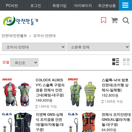
PC버전
로그인
회원가입
마이페이지
최근본상품
안전대/안전벨트
조끼식-안전대
정렬
COLOCK ALW(S
스왈록-낙석 방호
VY) 스왈록 구명의
안전대(조끼형 상
겸용 전체식 안전
체식-일체형)
그네(웨빙-대구경)
162,800원
169,400원
1,628원 적립
1,694원 적립
지엔텍 GNS-상체
전체식 조끼안전대
식 조끼겸용 안전
GNS(AL엘라/자동
대(엘라/자동릴-대
릴-대구경)
구경)
64,900원