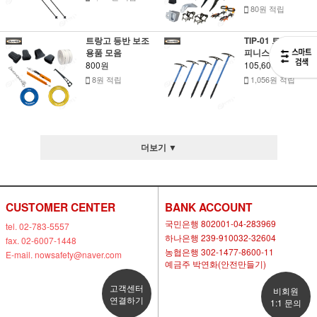
80원 적립
트랑고 등반 보조
TIP-01 트랑고 알
용품 모음
피니스트 피켈
800원
105,600원
8원 적립
1,056원 적립
더보기 ▼
CUSTOMER CENTER
BANK ACCOUNT
국민은행 802001-04-283969
tel. 02-783-5557
하나은행 239-910032-32604
fax. 02-6007-1448
농협은행 302-1477-8600-11
E-mail. nowsafety@naver.com
예금주 박연화(안전만들기)
고객센터
비회원
연결하기
1:1 문의