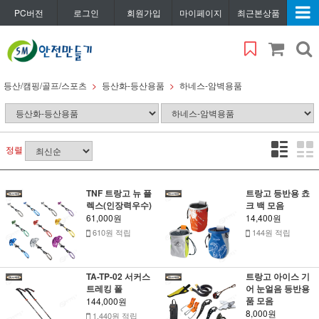
PC버전
로그인
회원가입
마이페이지
최근본상품
등산/캠핑/골프/스포츠
등산화-등산용품
하네스-암벽용품
정렬
TNF 트랑고 뉴 플
트랑고 등반용 쵸
렉스(인장력우수)
크 백 모음
61,000원
14,400원
610원 적립
144원 적립
TA-TP-02 서커스
트랑고 아이스 기
트레킹 폴
어 눈얼음 등반용
품 모음
144,000원
8,000원
1,440원 적립