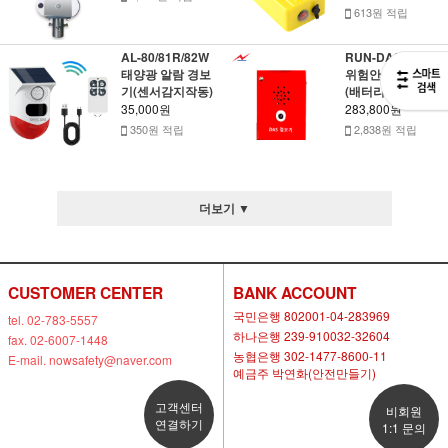
613원 적립
AL-80/81R/82W
RUN-DAS40 미니
태양광 알람 경보
위험안전경보기
기(센서감지작동)
(배터리내장형)
35,000원
283,800원
350원 적립
2,838원 적립
더보기 ▼
CUSTOMER CENTER
BANK ACCOUNT
국민은행 802001-04-283969
tel. 02-783-5557
하나은행 239-910032-32604
fax. 02-6007-1448
농협은행 302-1477-8600-11
E-mail. nowsafety@naver.com
예금주 박연화(안전만들기)
고객센터
비회원
연결하기
1:1 문의