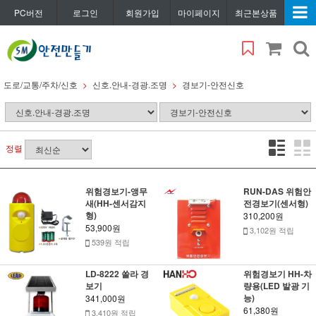
PC버전
로그인
회원가입
마이페이지
최근본상품
도로/교통/주차/신호
신호.안내-경광.조명
경보기-안전신호
정렬
위험경보기-앵무
RUN-DAS 위험안
새(HH-센서감지
전경보기(센서형)
형)
310,200원
53,900원
3,102원 적립
539원 적립
LD-8222 쏠라 경
위험경보기 HH-차
보기
량용(LED 발광 기
능)
341,000원
61,380원
3,410원 적립