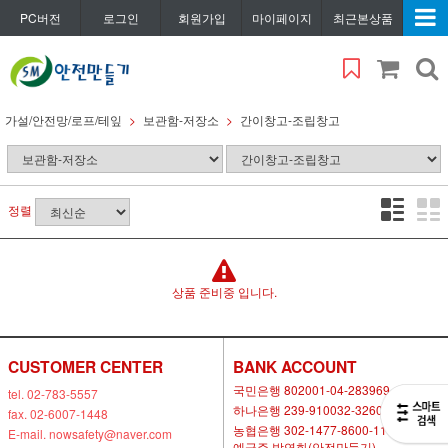
PC버전
로그인
회원가입
마이페이지
최근본상품
가설/안전망/로프/테잎
보관함-저장소
간이창고-조립창고
정렬
상품 준비중 입니다.
CUSTOMER CENTER
BANK ACCOUNT
국민은행 802001-04-283969
tel. 02-783-5557
하나은행 239-910032-32604
fax. 02-6007-1448
농협은행 302-1477-8600-11
E-mail. nowsafety@naver.com
예금주 박연화(안전만들기)