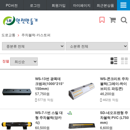
PC버전
로그인
회원가입
마이페이지
최근본상품
도로교통
주차블럭-카스토퍼
정렬
WS-13번 광폭데
WS-콘크리트 주차
크범퍼(1000*215*
블럭(그레이-하이
150mm)
브리드 파킹콘)
57,750원
46,200원
577원 적립
462원 적립
WS-7-1번 스틸 대
SD-네오프랜형 주
형 주차블럭(앙카
차블럭 PVC (L750
식)
mm)
60,500원
6,600원