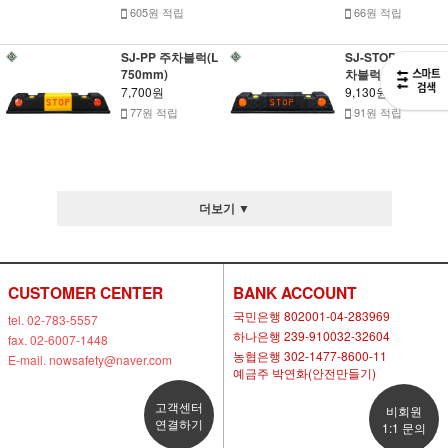
605원 적립
66원 적립
SJ-PP 주차블럭(L
SJ-STOP 고무 주
750mm)
차블럭(L750mm)
7,700원
9,130원
77원 적립
91원 적립
더보기 ▼
CUSTOMER CENTER
BANK ACCOUNT
국민은행 802001-04-283969
tel. 02-783-5557
하나은행 239-910032-32604
fax. 02-6007-1448
농협은행 302-1477-8600-11
E-mail. nowsafety@naver.com
예금주 박연화(안전만들기)
고객센터
비회원
연결하기
1:1 문의