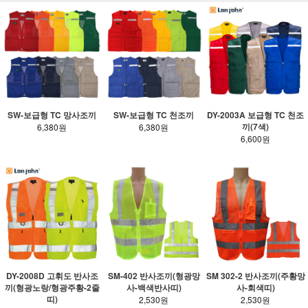
SW-보급형 TC 망사조끼
SW-보급형 TC 천조끼
DY-2003A 보급형 TC 천조
끼(7색)
6,380원
6,380원
6,600원
SM-402 반사조끼(형광망
SM 302-2 반사조끼(주황망
DY-2008D 고휘도 반사조
사-백색반사띠)
사-회색띠)
끼(형광노랑/형광주황-2줄
띠)
2,530원
2,530원