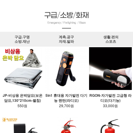
구급.구명
계측.공구
생활.편의
소방.재난
자재.발파
스포츠
JP-비상용 은박담요(보온
5in1 휴대용 자가발전 다기
RGON-자가발전 고급형 라
담요,130*210cm-펼침)
능 랜턴(라디오)
디오(다기능)
550원
29,700원
33,000원