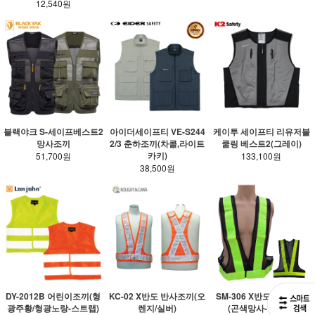
12,540원
블랙야크 S-세이프베스트2
아이더세이프티 VE-S244
케이투 세이프티 리유저블
망사조끼
2/3 춘하조끼(차콜,라이트
쿨링 베스트2(그레이)
카키)
51,700원
133,100원
38,500원
KC-02 X반도 반사조끼(오
SM-306 X반도 반사조끼
DY-2012B 어린이조끼(형
렌지/실버)
(곤색망사-형광띠)
광주황/형광노랑-스트랩)