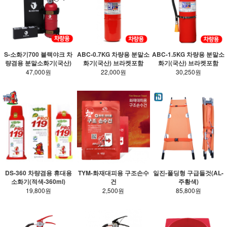
S-소화기700 블랙야크 차
ABC-0.7KG 차량용 분말소
ABC-1.5KG 차량용 분말소
량겸용 분말소화기(국산)
화기(국산) 브라켓포함
화기(국산) 브라켓포함
47,000원
22,000원
30,250원
DS-360 차량겸용 휴대용
TYM-화재대피용 구조손수
일진-폴딩형 구급들것(AL-
소화기(적색-360ml)
건
주황색)
19,800원
2,500원
85,800원