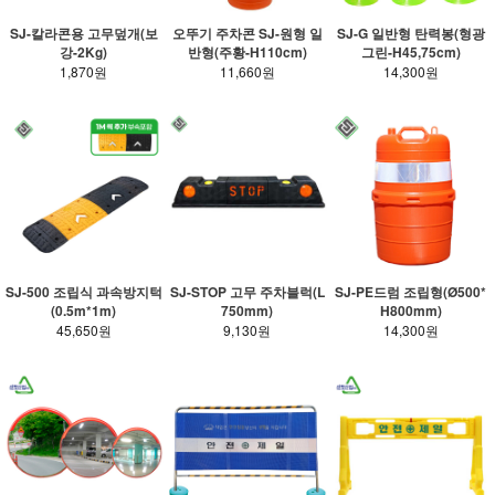
SJ-칼라콘용 고무덮개(보
오뚜기 주차콘 SJ-원형 일
SJ-G 일반형 탄력봉(형광
강-2Kg)
반형(주황-H110cm)
그린-H45,75cm)
1,870원
11,660원
14,300원
SJ-500 조립식 과속방지턱
SJ-STOP 고무 주차블럭(L
SJ-PE드럼 조립형(Ø500*
(0.5m*1m)
750mm)
H800mm)
45,650원
9,130원
14,300원