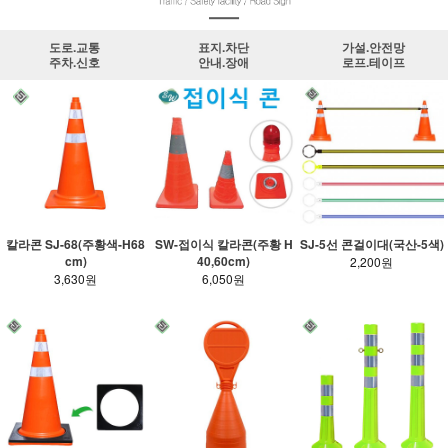
도로.교통
표지.차단
가설.안전망
주차.신호
안내.장애
로프.테이프
칼라콘 SJ-68(주황색-H68
SW-접이식 칼라콘(주황 H
SJ-5선 콘걸이대(국산-5색)
cm)
40,60cm)
2,200원
3,630원
6,050원