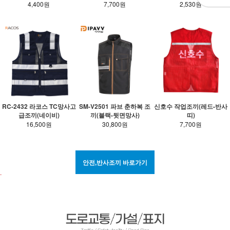
7,700원
2,530원
4,400원
RC-2432 라코스 TC망사고
SM-V2501 파브 춘하복 조
신호수 작업조끼(레드-반사
급조끼(네이비)
끼(블랙-뒷면망사)
띠)
16,500원
30,800원
7,700원
안전,반사조끼 바로가기
.