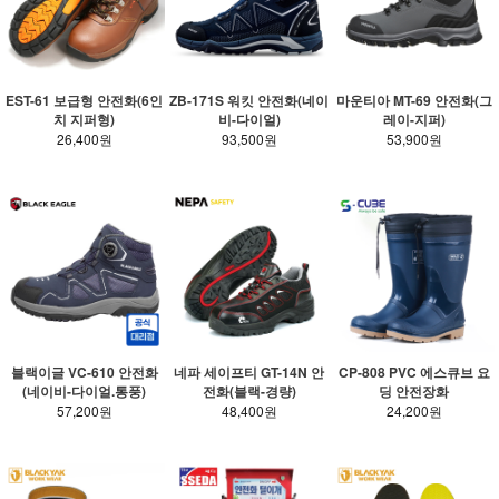
EST-61 보급형 안전화(6인
ZB-171S 워킷 안전화(네이
마운티아 MT-69 안전화(그
치 지퍼형)
비-다이얼)
레이-지퍼)
26,400원
93,500원
53,900원
블랙이글 VC-610 안전화
네파 세이프티 GT-14N 안
CP-808 PVC 에스큐브 요
(네이비-다이얼.통풍)
전화(블랙-경량)
딩 안전장화
57,200원
48,400원
24,200원