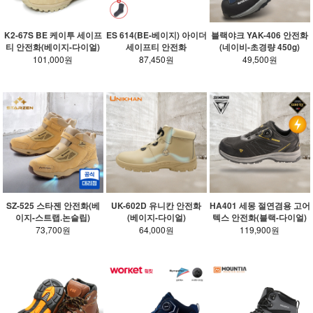
K2-67S BE 케이투 세이프
ES 614(BE-베이지) 아이더
블랙야크 YAK-406 안전화
티 안전화(베이지-다이얼)
세이프티 안전화
(네이비-초경량 450g)
101,000원
87,450원
49,500원
SZ-525 스타젠 안전화(베
UK-602D 유니칸 안전화
HA401 세몽 절연겸용 고어
이지-스트랩.논슬립)
(베이지-다이얼)
텍스 안전화(블랙-다이얼)
73,700원
64,000원
119,900원