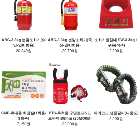
ABC-3.3kg 분말소화기(수
ABC-3.3kg 분말소화기(국
소화기받침대 SW-3.3kg 1
입-일반범용)
산-일반범용)
구용(적색)
20,240원
20,790원
2,200원
SME-휴대용 화장실(1회용-
PTS-투척용 구명로프&드
파라코드 생존팔찌(다용도)
3회분)
로우백 Ø8mm (20M/30M)
2,200원
7,150원
22,000원