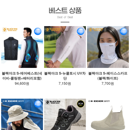
블랙야크 S-에어베스트(네
블랙야크 S-뉴쿨토시 UV차
블랙야크 S-페이스스카프
이비-쿨링팬+배터리포함)
단
(블랙/화이트)
94,600원
7,150원
7,700원