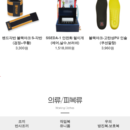
밴드각반 블랙야크 S-각반
SSEDA-1 안전화 털이개
블랙야크-고탄성PU 인솔
(검정+주황)
(에어,살수,브러쉬)
(쿠션깔창)
3,300원
1,518,000원
3,960원
안전화.장화 바로가기
.
조끼
작업복
우의
반사조끼
유니폼
방진복.보호복