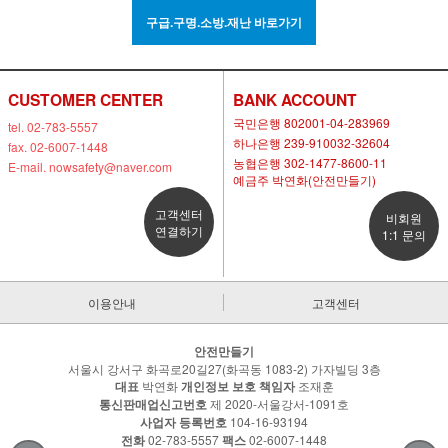
구급.구명.소방.재난 바로가기
CUSTOMER CENTER
BANK ACCOUNT
국민은행 802001-04-283969
tel. 02-783-5557
하나은행 239-910032-32604
fax. 02-6007-1448
농협은행 302-1477-8600-11
E-mail. nowsafety@naver.com
예금주 박연화(안전만들기)
고객센터
비회원
연결하기
1:1 문의
이용안내
고객센터
안전만들기
서울시 강서구 화곡로20길27(화곡동 1083-2) 가자빌딩 3층
대표
박연화
개인정보 보호 책임자
조재훈
통신판매업신고번호
제 2020-서울강서-1091호
사업자 등록번호
104-16-93194
전화
02-783-5557
팩스
02-6007-1448