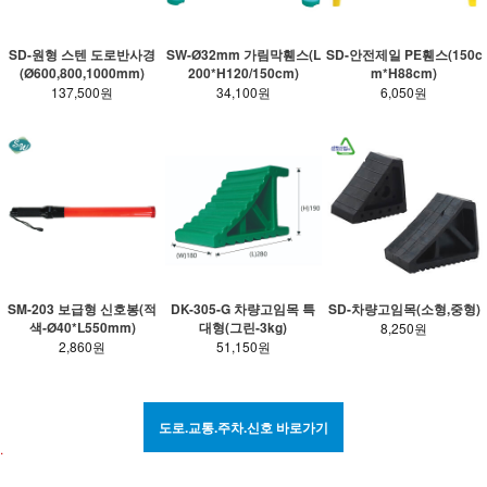
SD-원형 스텐 도로반사경
SW-Ø32mm 가림막휀스(L
SD-안전제일 PE휀스(150c
(Ø600,800,1000mm)
200*H120/150cm)
m*H88cm)
137,500원
34,100원
6,050원
SM-203 보급형 신호봉(적
DK-305-G 차량고임목 특
SD-차량고임목(소형,중형)
색-Ø40*L550mm)
대형(그린-3kg)
8,250원
2,860원
51,150원
도로.교통.주차.신호 바로가기
.