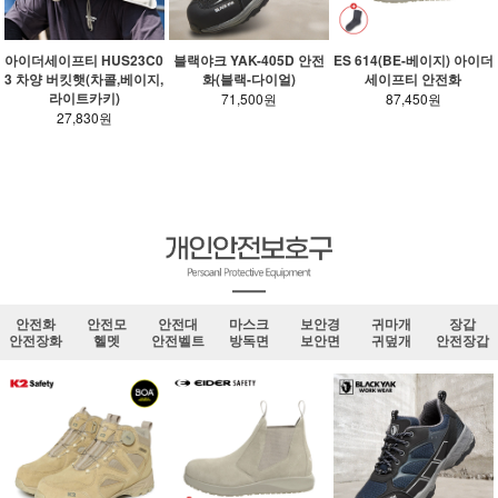
아이더세이프티 HUS23C0
블랙야크 YAK-405D 안전
ES 614(BE-베이지) 아이더
3 차양 버킷햇(차콜,베이지,
화(블랙-다이얼)
세이프티 안전화
라이트카키)
71,500원
87,450원
27,830원
안전화
안전모
안전대
마스크
보안경
귀마개
장갑
안전장화
헬멧
안전벨트
방독면
보안면
귀덮개
안전장갑