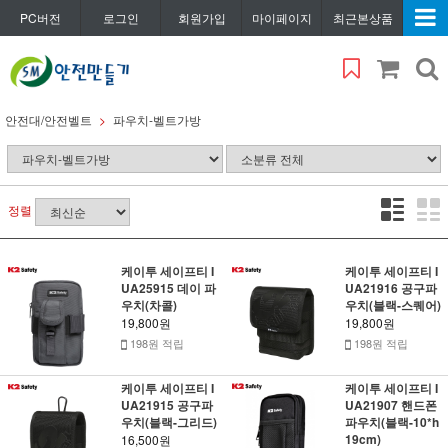
PC버전
로그인
회원가입
마이페이지
최근본상품
안전대/안전벨트
파우치-벨트가방
정렬
케이투 세이프티 I
케이투 세이프티 I
UA25915 데이 파
UA21916 공구파
우치(차콜)
우치(블랙-스퀘어)
19,800원
19,800원
198원 적립
198원 적립
케이투 세이프티 I
케이투 세이프티 I
UA21915 공구파
UA21907 핸드폰
우치(블랙-그리드)
파우치(블랙-10*h
19cm)
16,500원