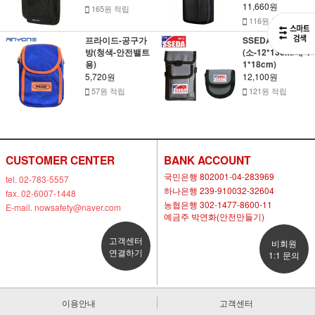
11,660원
165원 적립
116원 적립
프라이드-공구가
SSEDA-휴대가방
방(청색-안전밸트
(소-12*13cm/대-1
용)
1*18cm)
5,720원
12,100원
57원 적립
121원 적립
CUSTOMER CENTER
BANK ACCOUNT
국민은행 802001-04-283969
tel. 02-783-5557
하나은행 239-910032-32604
fax. 02-6007-1448
농협은행 302-1477-8600-11
E-mail. nowsafety@naver.com
예금주 박연화(안전만들기)
고객센터
비회원
연결하기
1:1 문의
이용안내
고객센터