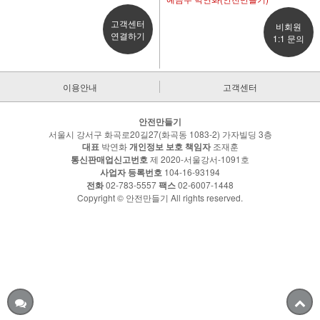
고객센터
비회원
연결하기
1:1 문의
이용안내
고객센터
안전만들기
서울시 강서구 화곡로20길27(화곡동 1083-2) 가자빌딩 3층
대표
박연화
개인정보 보호 책임자
조재훈
통신판매업신고번호
제 2020-서울강서-1091호
사업자 등록번호
104-16-93194
전화
02-783-5557
팩스
02-6007-1448
Copyright © 안전만들기 All rights reserved.