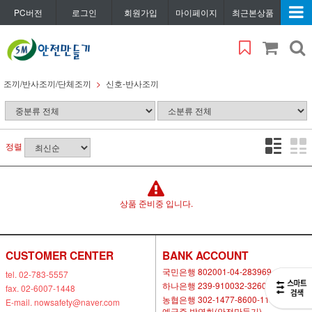
PC버전
로그인
회원가입
마이페이지
최근본상품
조끼/반사조끼/단체조끼
신호-반사조끼
정렬
상품 준비중 입니다.
CUSTOMER CENTER
BANK ACCOUNT
국민은행 802001-04-283969
tel. 02-783-5557
하나은행 239-910032-32604
fax. 02-6007-1448
농협은행 302-1477-8600-11
E-mail. nowsafety@naver.com
예금주 박연화(안전만들기)