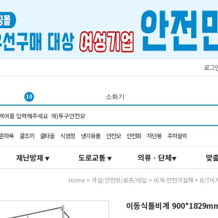
로그
1
서큘레이터
2
K2-106
3
조끼
춘하복
쿨조끼
쿨타올
식염정
냉각용품
안전모
안전화
차단봉
주차블럭
4
쿨링
5
탄력봉
재난방재
도로교통
의류ㆍ단체
맞
▼
▼
▼
6
추락
7
선풍기
Home
>
가설/안전망/로프/테잎
>
비계-안전가설재
>
B/T비
8
방독마스크
9
헤드랜턴
이동식틀비계 900*1829mm
10
소화기