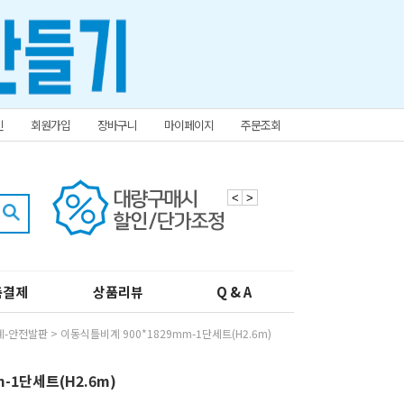
인
회원가입
장바구니
마이페이지
주문조회
<
>
춤결제
상품리뷰
Q & A
계-안전발판
> 이동식틀비계 900*1829mm-1단세트(H2.6m)
-1단세트(H2.6m)