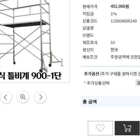
판매가격
451,000원
적립금
1%
상품코드
115004000140
모델명
브랜드
제조회사
SY
원산지
한국
배송조건
주문금액에 상관없
추가옵션
(추가 구매를 원하시면 
* 추가상품선택
총 금액