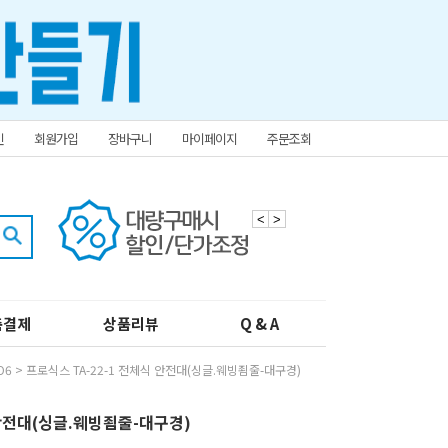
인
회원가입
장바구니
마이페이지
주문조회
<
>
춤결제
상품리뷰
Q & A
O6
> 프로식스 TA-22-1 전체식 안전대(싱글.웨빙죔줄-대구경)
 안전대(싱글.웨빙죔줄-대구경)