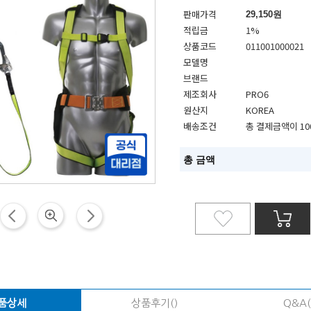
판매가격
29,150
원
적립금
1%
상품코드
011001000021
모델명
브랜드
제조회사
PRO6
원산지
KOREA
배송조건
총 결제금액이 10
총 금액
품상세
상품후기()
Q&A(