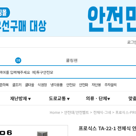
로그
1
벨트
2
차양
3
재난키트
춘하복
쿨조끼
쿨타올
식염정
냉각용품
안전모
안전화
차단봉
주차블럭
4
3m 가방
5
any 구급
재난방재
도로교통
의류ㆍ단체
맞
▼
▼
▼
6
쿨링
7
의약외품
Home
>
안전대/안전벨트
>
전체식-그네
>
프로식스-PR
8
3m 마스크 가방
9
조끼
프로식스 TA-22-1 전체식
10
쿨링팬