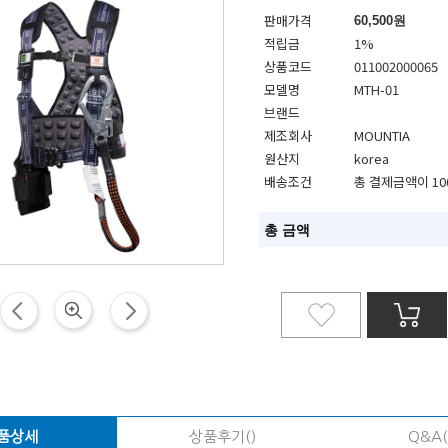
판매가격
60,500
원
적립금
1%
상품코드
011002000065
모델명
MTH-01
브랜드
제조회사
MOUNTIA
원산지
korea
배송조건
총 결제금액이 10
총 금액
품상세
상품후기()
Q&A(