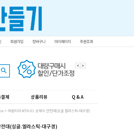
인
회원가입
장바구니
마이페이지
주문조회
<
>
춤결제
상품리뷰
Q & A
ia
> 마운티아 MTH-01 상체식 안전대(싱글.엘라스틱-대구경)
 안전대(싱글.엘라스틱-대구경)