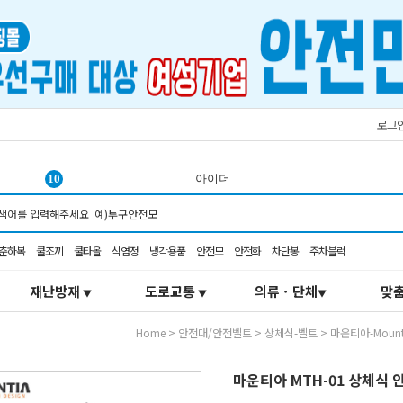
로그
1
서큘레이터
2
K2-106
3
오토스
춘하복
쿨조끼
쿨타올
식염정
냉각용품
안전모
안전화
차단봉
주차블럭
4
코브
5
코오롱
재난방재
도로교통
의류ㆍ단체
맞
▼
▼
▼
6
선풍기
7
벨트
Home
>
안전대/안전벨트
>
상체식-벨트
>
마운티아-Mount
8
점멸
9
3m 가방
마운티아 MTH-01 상체식
10
아이더