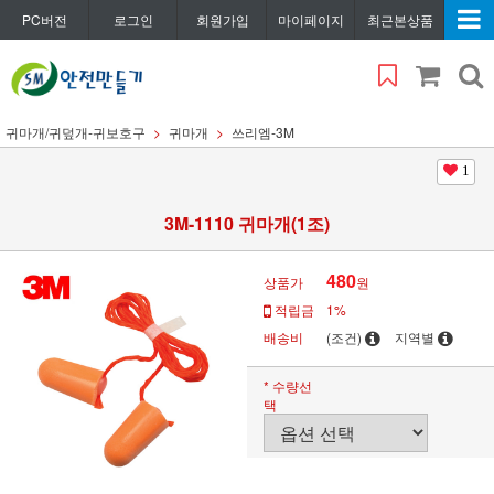
PC버전
로그인
회원가입
마이페이지
최근본상품
귀마개/귀덮개-귀보호구
귀마개
쓰리엠-3M
1
3M-1110 귀마개(1조)
480
상품가
원
적립금
1%
배송비
(조건)
지역별
* 수량선
택